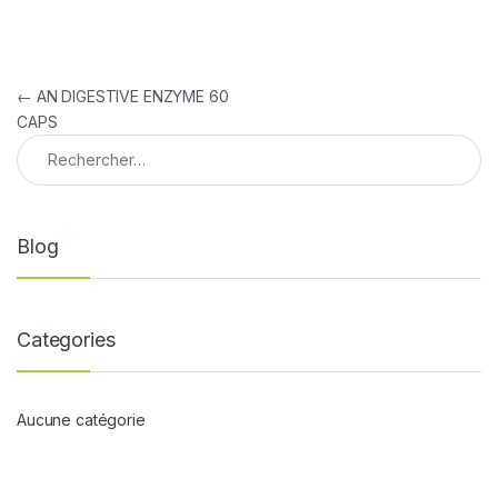
Navigation de l’article
←
AN DIGESTIVE ENZYME 60
CAPS
Rechercher :
Blog
Categories
Aucune catégorie