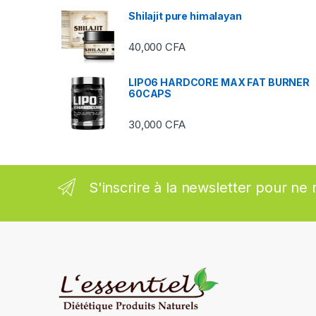
Shilajit pure himalayan
r
40,000
CFA
o
u
LIPO6 HARDCORE MAX FAT BURNER
60CAPS
s
30,000
CFA
e
l
S'inscrire à la newsletter pour ne 