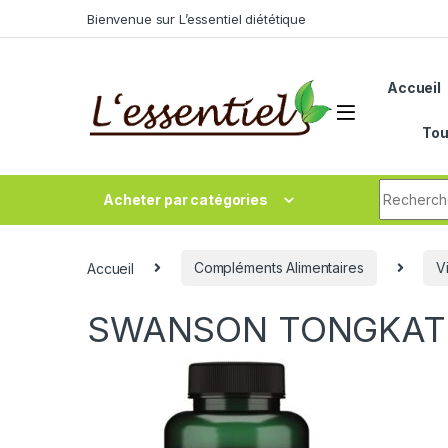
Skip to navigation
Skip to content
Bienvenue sur L’essentiel diététique
Accueil
Tou
Search fo
Acheter par catégories
Accueil
Compléments Alimentaires
V
SWANSON TONGKAT 