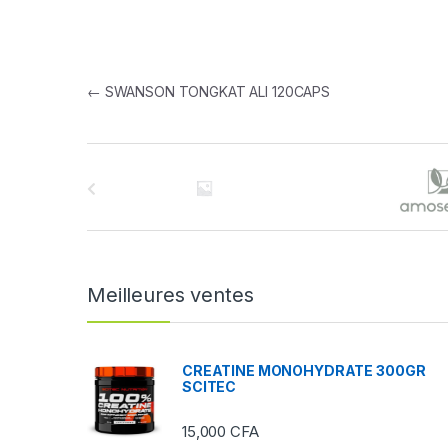
Navigation de l’article
←
SWANSON TONGKAT ALI 120CAPS
B
r
a
n
Meilleures ventes
d
s
CREATINE MONOHYDRATE 300GR
SCITEC
C
15,000
CFA
a