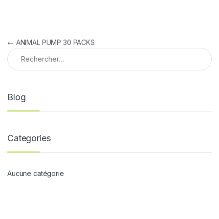
Navigation de l’article
←
ANIMAL PUMP 30 PACKS
Rechercher :
Blog
Categories
Aucune catégorie