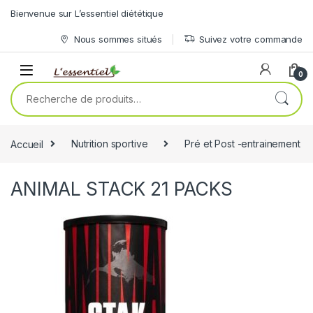
Skip to navigation
Skip to content
Bienvenue sur L’essentiel diététique
Nous sommes situés
Suivez votre commande
0
Recherche pour :
Accueil
Nutrition sportive
Pré et Post -entrainement
ANIMAL STACK 21 PACKS