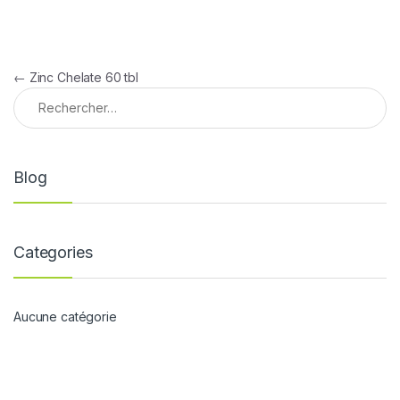
Navigation de l’article
←
Zinc Chelate 60 tbl
Rechercher :
Blog
Categories
Aucune catégorie