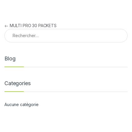
Navigation de l’article
←
MULTI PRO 30 PACKETS
Rechercher :
Blog
Categories
Aucune catégorie