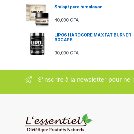
Shilajit pure himalayan
r
40,000
CFA
o
u
LIPO6 HARDCORE MAX FAT BURNER
60CAPS
s
30,000
CFA
e
l
S'inscrire à la newsletter pour ne 