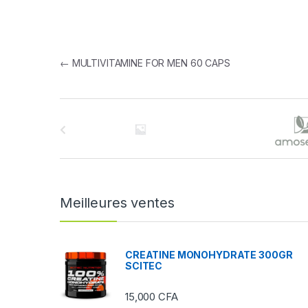
Navigation de l’article
←
MULTIVITAMINE FOR MEN 60 CAPS
B
r
a
n
Meilleures ventes
d
s
CREATINE MONOHYDRATE 300GR
SCITEC
C
15,000
CFA
a