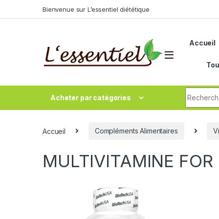
Skip to navigation
Skip to content
Bienvenue sur L’essentiel diététique
Accueil
Tou
Search fo
Acheter par catégories
Accueil
Compléments Alimentaires
V
MULTIVITAMINE FOR