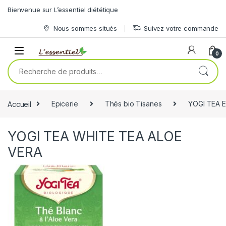
Skip to navigation
Skip to content
Bienvenue sur L’essentiel diététique
Nous sommes situés
Suivez votre commande
0
Recherche pour :
Accueil
Epicerie
Thés bio Tisanes
YOGI TEA 
YOGI TEA WHITE TEA ALOE
VERA