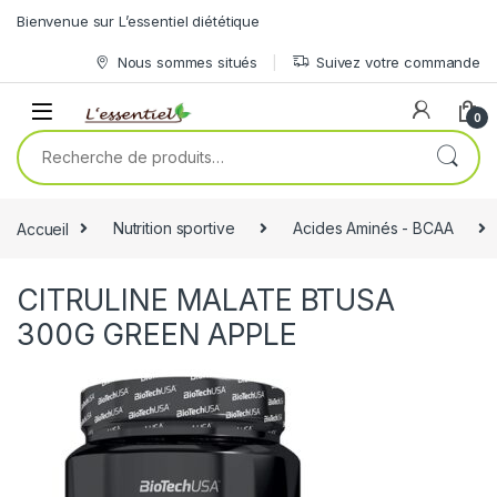
Skip to navigation
Skip to content
Bienvenue sur L’essentiel diététique
Nous sommes situés
Suivez votre commande
0
Recherche pour :
Accueil
Nutrition sportive
Acides Aminés - BCAA
CITRULINE MALATE BTUSA
300G GREEN APPLE