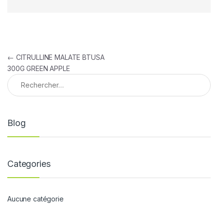
Navigation de l’article
←
CITRULLINE MALATE BTUSA
300G GREEN APPLE
Rechercher :
Blog
Categories
Aucune catégorie