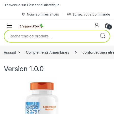
Skip to navigation
Skip to content
Bienvenue sur L’essentiel diététique
Nous sommes situés
Suivez votre commande
0
Recherche pour :
Accueil
Compléments Alimentaires
confort et bien etr
Version 1.0.0