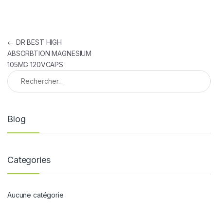
Navigation de l’article
←
DR BEST HIGH
ABSORBTION MAGNESIUM
105MG 120VCAPS
Rechercher :
Blog
Categories
Aucune catégorie