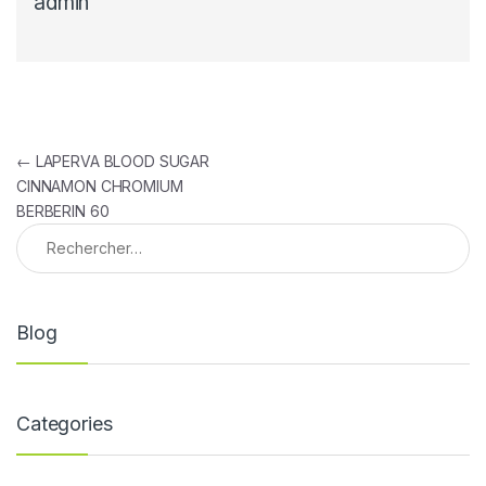
admin
Navigation de l’article
←
LAPERVA BLOOD SUGAR
CINNAMON CHROMIUM
BERBERIN 60
Rechercher :
Blog
Categories