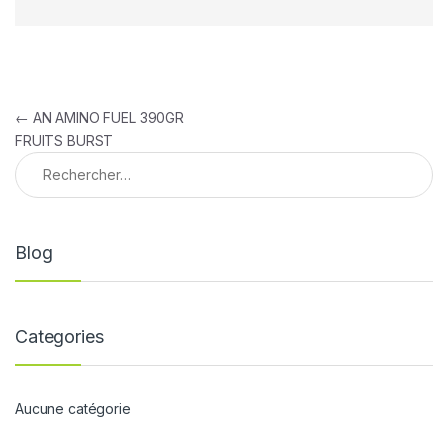
Navigation de l’article
←
AN AMINO FUEL 390GR
FRUITS BURST
Rechercher :
Blog
Categories
Aucune catégorie