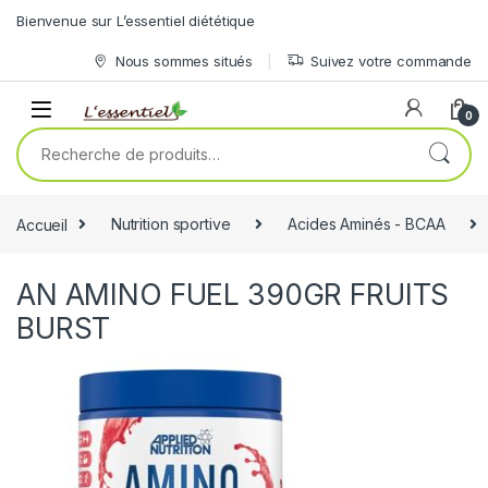
Skip to navigation
Skip to content
Bienvenue sur L’essentiel diététique
Nous sommes situés
Suivez votre commande
0
Recherche pour :
Accueil
Nutrition sportive
Acides Aminés - BCAA
AN AMINO FUEL 390GR FRUITS
BURST