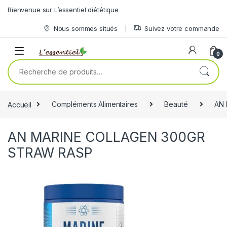
Skip to navigation
Skip to content
Bienvenue sur L’essentiel diététique
Nous sommes situés
Suivez votre commande
0
Recherche pour :
Accueil
Compléments Alimentaires
Beauté
AN 
AN MARINE COLLAGEN 300GR
STRAW RASP