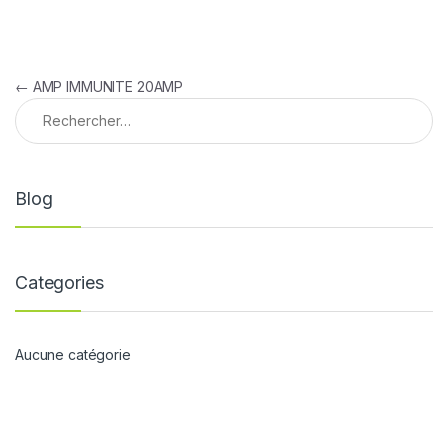
Navigation de l’article
←
AMP IMMUNITE 20AMP
Rechercher :
Blog
Categories
Aucune catégorie