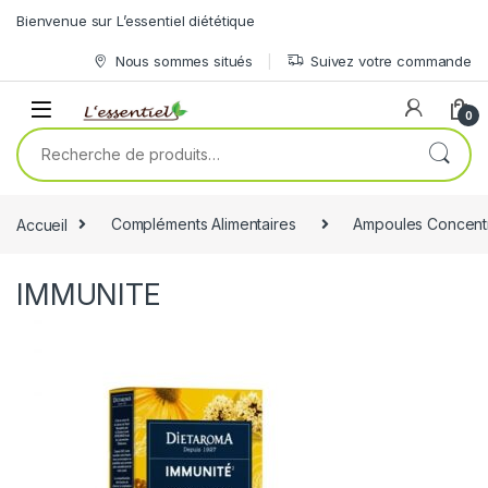
Skip to navigation
Skip to content
Bienvenue sur L’essentiel diététique
Nous sommes situés
Suivez votre commande
0
Recherche pour :
Accueil
Compléments Alimentaires
Ampoules Concent
IMMUNITE