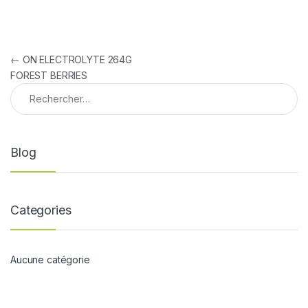
Navigation de l’article
←
ON ELECTROLYTE 264G
FOREST BERRIES
Rechercher :
Blog
Categories
Aucune catégorie