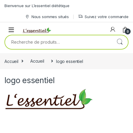
Skip to navigation
Skip to content
Bienvenue sur L’essentiel diététique
Nous sommes situés
Suivez votre commande
0
Recherche pour :
Accueil
Accueil
logo essentiel
logo essentiel