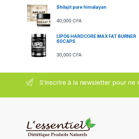
Shilajit pure himalayan
r
40,000
CFA
o
u
LIPO6 HARDCORE MAX FAT BURNER
60CAPS
s
30,000
CFA
e
l
S'inscrire à la newsletter pour ne 