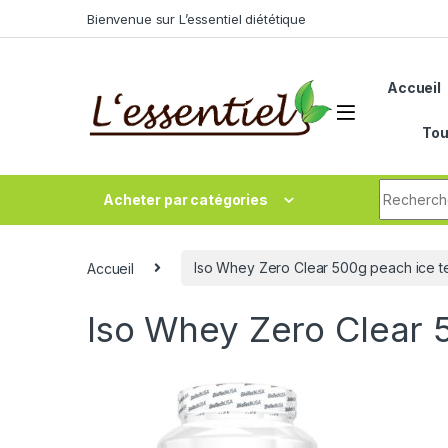
Skip to navigation
Skip to content
Bienvenue sur L’essentiel diététique
Accueil
Tou
Search fo
Acheter par catégories
Accueil
Iso Whey Zero Clear 500g peach ice t
Iso Whey Zero Clear 