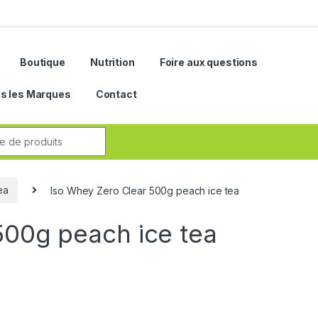
Boutique
Nutrition
Foire aux questions
s les Marques
Contact
r:
ea
Iso Whey Zero Clear 500g peach ice tea
500g peach ice tea