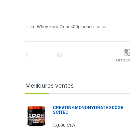
Navigation de l’article
←
Iso Whey Zero Clear 500g peach ice tea
B
r
a
n
Meilleures ventes
d
s
CREATINE MONOHYDRATE 300GR
SCITEC
C
15,000
CFA
a