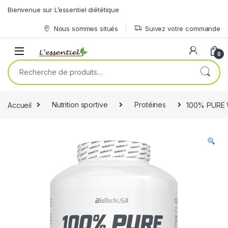
Skip to navigation
Skip to content
Bienvenue sur L’essentiel diététique
Nous sommes situés
Suivez votre commande
0
Recherche pour :
Accueil
Nutrition sportive
Protéines
100% PURE