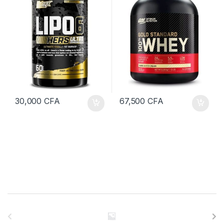
30,000
CFA
67,500
CFA
B
r