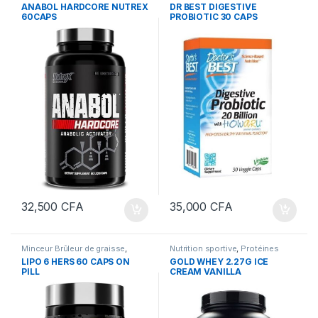
Boosters de Testostérone
,
Nutrition sportive
,
Vitamines et
ANABOL HARDCORE NUTREX
DR BEST DIGESTIVE
Compléments Alimentaires
,
sels minéraux
,
Vitamines et sels
60CAPS
PROBIOTIC 30 CAPS
Nutrition sportive
minéraux
32,500
CFA
35,000
CFA
Minceur Brûleur de graisse
,
Nutrition sportive
,
Protéines
Nutrition sportive
LIPO 6 HERS 60 CAPS ON
GOLD WHEY 2.27G ICE
PILL
CREAM VANILLA