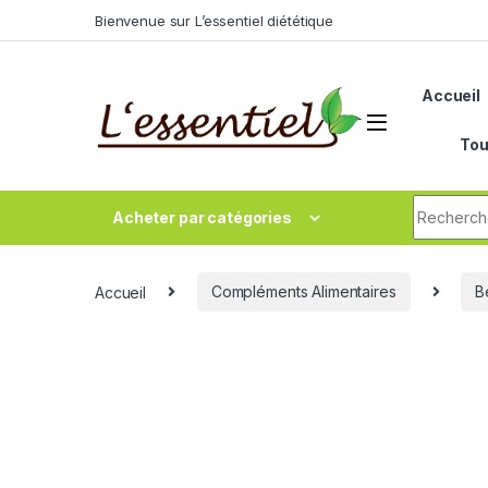
Skip to navigation
Skip to content
Bienvenue sur L’essentiel diététique
Accueil
Tou
Search fo
Acheter par catégories
Accueil
Compléments Alimentaires
B