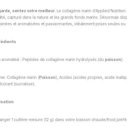
arde, sentez votre meilleur.
Le collagène marin d’Applied Nutrition 
lité, capturé dans la nature et les grands fonds marins. Désormais di
sinées et aromatisées et passionnantes, idéalement prises seules ou
rédients
 aromatisé : Peptides de collagène marin hydrolysés (du
poisson
).
me: Collagène marin (
Poisson
), Acides (acides propres, acide maliq
lcorant (sucralose).
lisation
anger 1 cuillère-mesure (12 g) dans votre boisson chaude/froid préfér