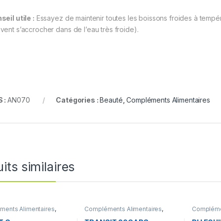
seil utile :
Essayez de maintenir toutes les boissons froides à tempé
vent s’accrocher dans de l’eau très froide).
 :
AN070
Catégories :
Beauté
,
Compléments Alimentaires
its similaires
ents Alimentaires
,
Compléments Alimentaires
,
Complémen
es et sels minéraux
Santé
Santé