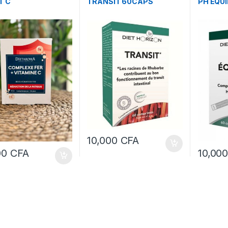
T C
TRANSIT 60CAPS
PH EQU
10,000
CFA
00
CFA
10,00