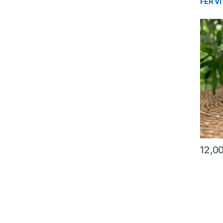
FER VI
12,0