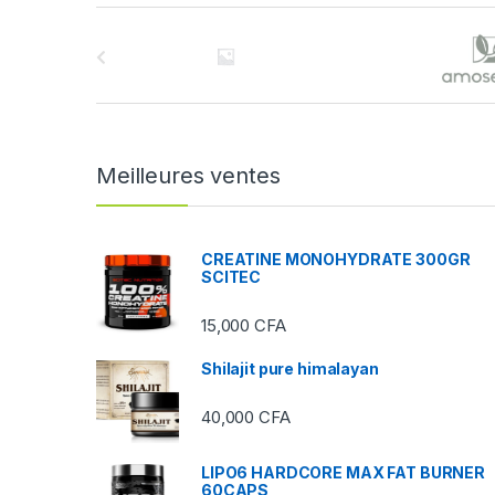
B
r
a
n
Meilleures ventes
d
s
CREATINE MONOHYDRATE 300GR
SCITEC
C
15,000
CFA
a
Shilajit pure himalayan
r
40,000
CFA
o
u
LIPO6 HARDCORE MAX FAT BURNER
60CAPS