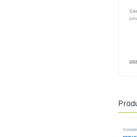
Con
peu
UGS
Produ
Complém
Vitamin