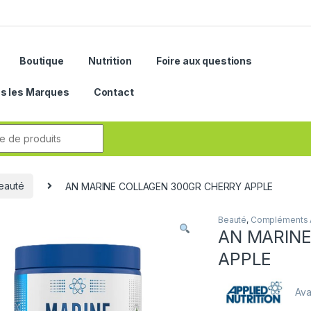
Boutique
Nutrition
Foire aux questions
s les Marques
Contact
r:
eauté
AN MARINE COLLAGEN 300GR CHERRY APPLE
Beauté
,
Compléments A
AN MARIN
APPLE
Avai