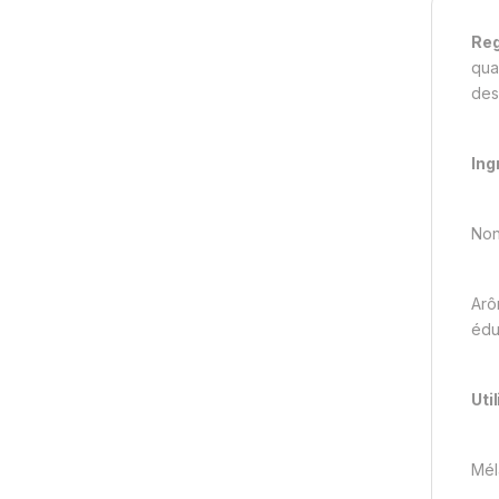
Reg
qua
des
Ing
Non
Arô
édu
Uti
Mél