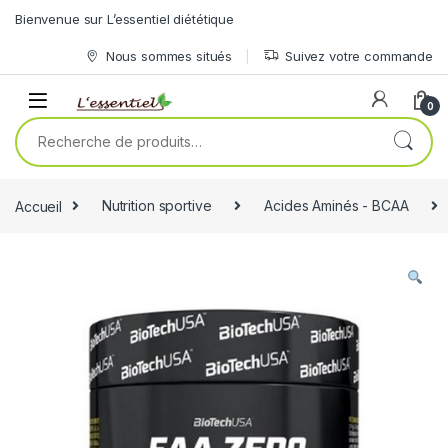
Skip to navigation
Skip to content
Bienvenue sur L’essentiel diététique
Nous sommes situés
Suivez votre commande
0
Recherche pour :
Accueil
Nutrition sportive
Acides Aminés - BCAA