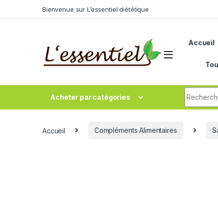
Skip to navigation
Skip to content
Bienvenue sur L’essentiel diététique
Accueil
Tou
Search fo
Acheter par catégories
Accueil
Compléments Alimentaires
S