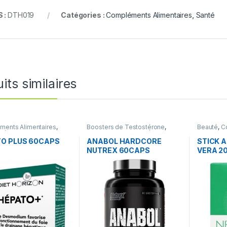
 :
DTH019
Catégories :
Compléments Alimentaires
,
Santé
its similaires
ents Alimentaires
,
Boosters de Testostérone
,
Beauté
,
C
 Détox
Boosters de Testostérone
,
Alimentai
Compléments Alimentaires
,
O PLUS 60CAPS
ANABOL HARDCORE
STICK A
Nutrition sportive
NUTREX 60CAPS
VERA 20
NECTAL