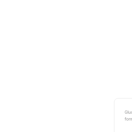
Glu
for