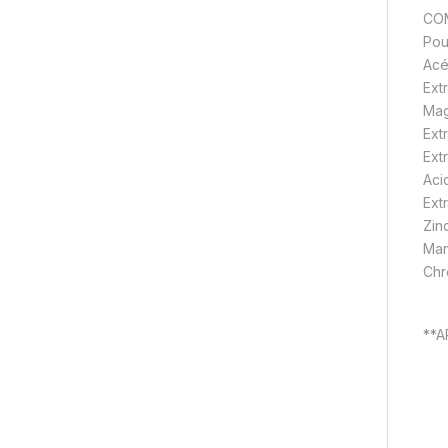
COM
Pou
Acé
Ext
Mag
Ext
Ext
Aci
Ext
Zin
Man
Chr
**A