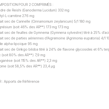
POSITION POUR 2 COMPRIMÉS :
dre de Reishi (Ganoderma Lucidum) 332 mg
tyl-L-carnitine 276 mg
rait sec de Cannelle (Cinnamomum zeylanicum) 5/1 180 mg
nésium (soit 46% des AR**) 173 mg 173 mg
rait sec de feuilles de Gymnema (Gymnena sylvestre) titré à 25% d’
rait sec de parties aériennes d’Aigremoine (Agrimonia eupatoria) 4/1 
de alpha-lipoïque 95 mg
rait sec de Ginkgo biloba titré à 24% de flavone glycosides et 6% t
c (soit 80% des AR**) 7,9 mg
ganèse (soit 115% des AR**) 2,3 mg
ome (soit 58,5% des AR**) 23,4 μg
R : Apports de Référence