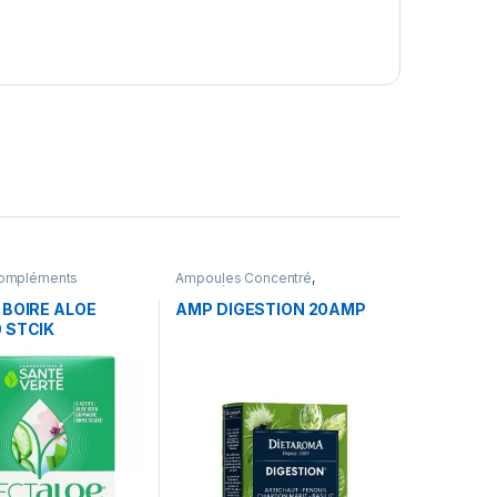
ompléments
Ampoules Concentré
,
res
Compléments Alimentaires
,
Santé
 BOIRE ALOE
AMP DIGESTION 20AMP
 STCIK
OE