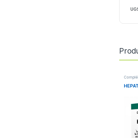
UGS
Produ
Complém
Foie et
HEPAT