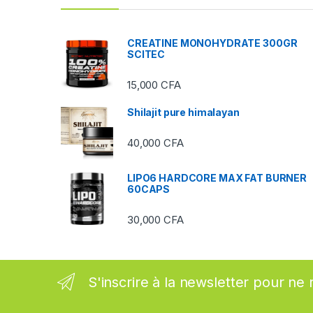
d
s
CREATINE MONOHYDRATE 300GR
SCITEC
C
15,000
CFA
a
Shilajit pure himalayan
r
40,000
CFA
o
u
LIPO6 HARDCORE MAX FAT BURNER
60CAPS
s
30,000
CFA
e
l
S'inscrire à la newsletter pour ne 