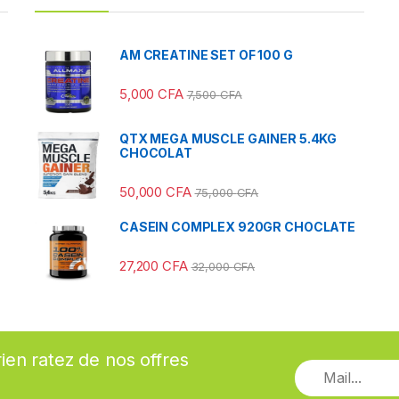
AM CREATINE SET OF 100 G
5,000
CFA
7,500
CFA
QTX MEGA MUSCLE GAINER 5.4KG
CHOCOLAT
50,000
CFA
75,000
CFA
CASEIN COMPLEX 920GR CHOCLATE
27,200
CFA
32,000
CFA
rien ratez de nos offres