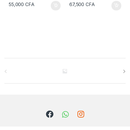
55,000
CFA
67,500
CFA
B
r
a
n
d
s