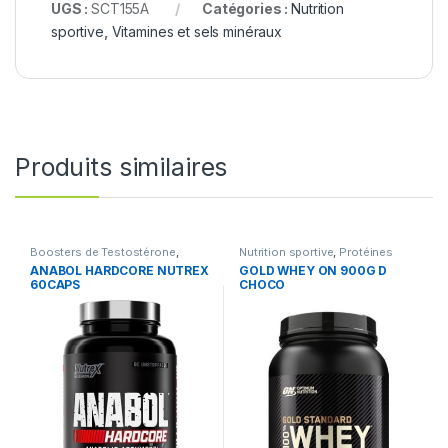
UGS :
SCT155A
Catégories :
Nutrition
sportive
,
Vitamines et sels minéraux
Produits similaires
Boosters de Testostérone
,
Nutrition sportive
,
Protéines
Boosters de Testostérone
,
ANABOL HARDCORE NUTREX
GOLD WHEY ON 900G D
Compléments Alimentaires
,
60CAPS
CHOCO
Nutrition sportive