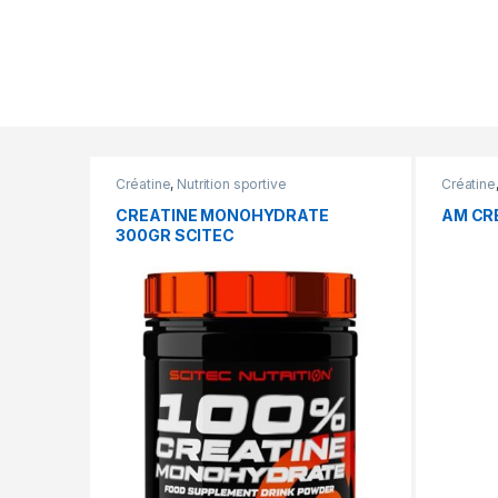
Products Grid
Créatine
,
Nutrition sportive
Créatine
CREATINE MONOHYDRATE
AM CRE
300GR SCITEC