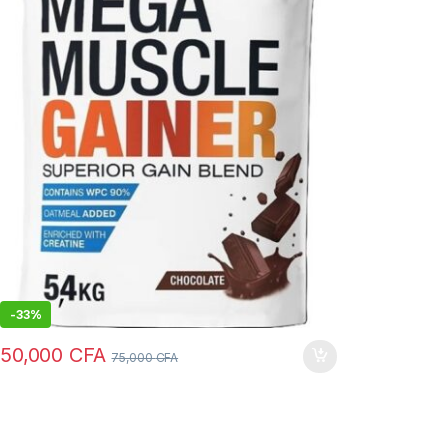
-
33%
50,000
CFA
75,000
CFA