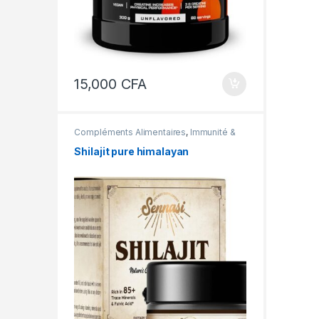
15,000
CFA
Compléments Alimentaires
,
Immunité &
énergie
,
Vitamines et sels minéraux
Shilajit pure himalayan