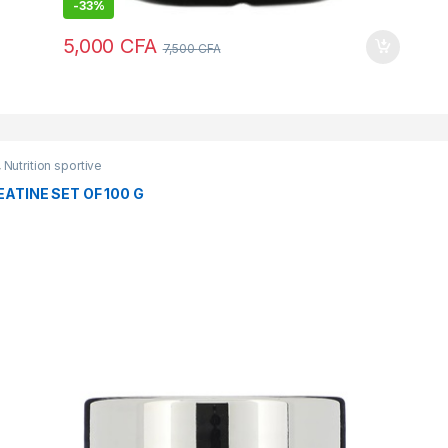
-
33%
5,000
CFA
7,500
CFA
,
Nutrition sportive
ATINE SET OF 100 G