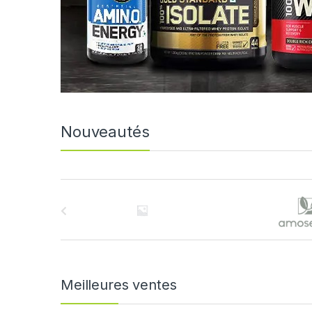
Nouveautés
B
r
a
n
Meilleures ventes
d