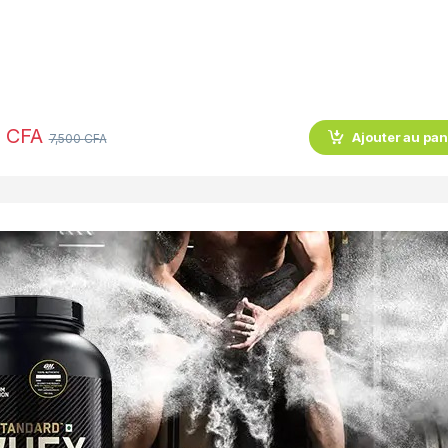
0
CFA
Ajouter au pan
7,500
CFA