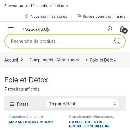
Skip to navigation
Skip to content
Bienvenue sur L’essentiel diététique
Nous sommes situés
Suivez votre commande
0
Recherche pour :
Accueil
Compléments Alimentaires
Foie et Détox
Foie et Détox
7 résultats affichés
Filters
Ampoules Concentré
,
Compléments Alimentaires
,
Compléments Alimentaires
,
Foie et Détox
AMP ARTICHAUT 20AMP
DR BEST DIGESTIVE
Foie et Détox
PROBIOTIC 20BILLION