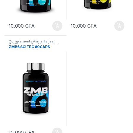
10,000
CFA
10,000
CFA
Compléments Alimentaires
,
Nutrition sportive
,
Vitamines et
ZMB6 SCITEC 60CAPS
sels minéraux
,
Vitamines et sels
minéraux
10,000
CFA