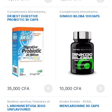
Compléments Alimentaires
,
Compléments Alimentaires
,
Nutrition sportive
,
Vitamines et
Nutrition sportive
,
Vitamines et
DR BEST DIGESTIVE
GINKGO BILOBA 100CAPS
sels minéraux
,
Vitamines et sels
sels minéraux
,
Vitamines et sels
PROBIOTIC 30 CAPS
minéraux
minéraux
35,000
CFA
10,000
CFA
Nutrition sportive
,
Vitamines et
Acides Aminés - BCAA
,
sels minéraux
Boosters de Testostérone
,
L ARGININE BTUSA 300G
MENS ARGININE 90 CAPS
Compléments Alimentaires
,
UNFLAVOURED
Nutrition sportive
,
Vitamines et