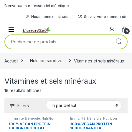
Skip to navigation
Skip to content
Bienvenue sur L’essentiel diététique
Nous sommes situés
Suivez votre commande
0
Recherche pour :
Accueil
Nutrition sportive
Vitamines et sels minéraux
Vitamines et sels minéraux
18 résultats affichés
Filters
Immunité & énergie
,
Nutrition
Immunité & énergie
,
Nutrition
sportive
,
Pré et Post -
sportive
,
Pré et Post -
100% VEGAN PROTEIN
100% VEGAN PROTEIN
entrainement
,
Protéines
,
entrainement
,
Protéines
,
1000GR CHOCOLAT
1000GR VANILLA
Vitamines et sels minéraux
Vitamines et sels minéraux