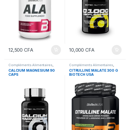
12,500
CFA
10,000
CFA
Compléments Alimentaires
,
Compléments Alimentaires
,
Nutrition sportive
,
Vitamines et
Nutrition sportive
,
Vitamines et
CALCIUM MAGNESIUM 90
CITRULLINE MALATE 300 G
sels minéraux
,
Vitamines et sels
sels minéraux
,
Vitamines et sels
CAPS
BIOTECH USA
minéraux
minéraux