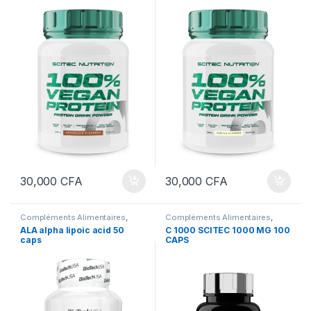
30,000
CFA
30,000
CFA
Compléments Alimentaires
,
Compléments Alimentaires
,
Nutrition sportive
,
Vitamines et
Immunité & énergie
,
Nutrition
ALA alpha lipoic acid 50
C 1000 SCITEC 1000 MG 100
sels minéraux
,
Vitamines et sels
sportive
,
Vitamines et sels
caps
CAPS
minéraux
minéraux