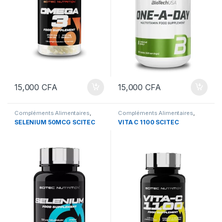
15,000
CFA
15,000
CFA
Compléments Alimentaires
,
Compléments Alimentaires
,
Nutrition sportive
,
Vitamines et
Nutrition sportive
,
Vitamines et
SELENIUM 50MCG SCITEC
VITA C 1100 SCITEC
sels minéraux
,
Vitamines et sels
sels minéraux
,
Vitamines et sels
minéraux
minéraux