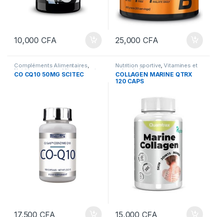
10,000
CFA
25,000
CFA
Compléments Alimentaires
,
Nutrition sportive
,
Vitamines et
Nutrition sportive
,
Vitamines et
sels minéraux
CO CQ10 50MG SCITEC
COLLAGEN MARINE QTRX
sels minéraux
,
Vitamines et sels
120 CAPS
minéraux
17,500
CFA
15,000
CFA