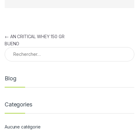
Navigation de l’article
←
AN CRITICAL WHEY 150 GR
BUENO
Rechercher :
Blog
Categories
Aucune catégorie