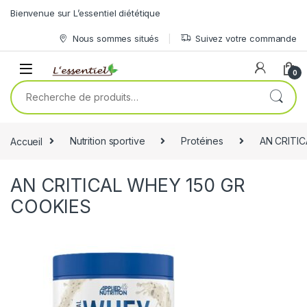
Skip to navigation
Skip to content
Bienvenue sur L’essentiel diététique
Nous sommes situés
Suivez votre commande
0
Recherche pour :
Accueil
Nutrition sportive
Protéines
AN CRITI
AN CRITICAL WHEY 150 GR
COOKIES