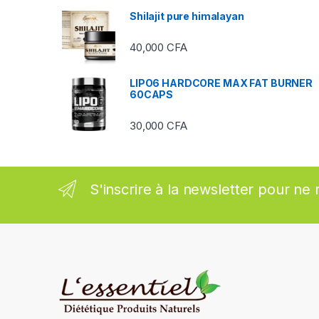
Shilajit pure himalayan
r
40,000
CFA
o
u
LIPO6 HARDCORE MAX FAT BURNER
60CAPS
s
30,000
CFA
e
l
S'inscrire à la newsletter pour ne 