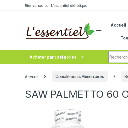
Skip to navigation
Skip to content
Bienvenue sur L’essentiel diététique
Accueil
Tou
Search fo
Acheter par catégories
Accueil
Compléments Alimentaires
B
SAW PALMETTO 60 