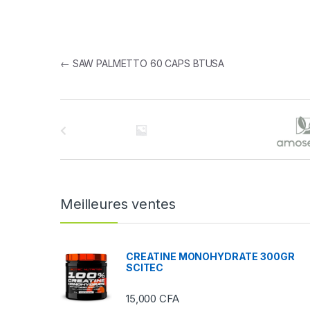
Navigation de l’article
←
SAW PALMETTO 60 CAPS BTUSA
B
r
a
n
Meilleures ventes
d
s
CREATINE MONOHYDRATE 300GR
SCITEC
C
15,000
CFA
a