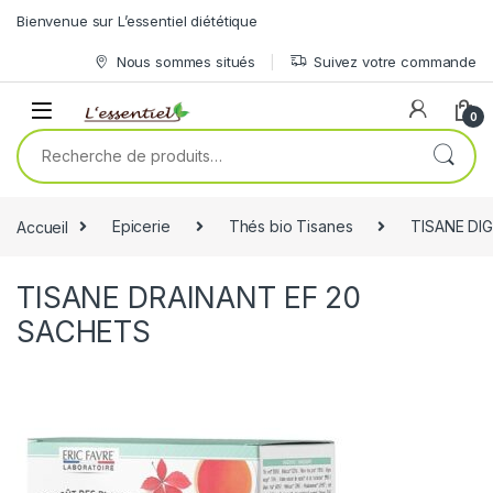
Skip to navigation
Skip to content
Bienvenue sur L’essentiel diététique
Nous sommes situés
Suivez votre commande
0
Recherche pour :
Accueil
Epicerie
Thés bio Tisanes
TISANE DI
TISANE DRAINANT EF 20
SACHETS