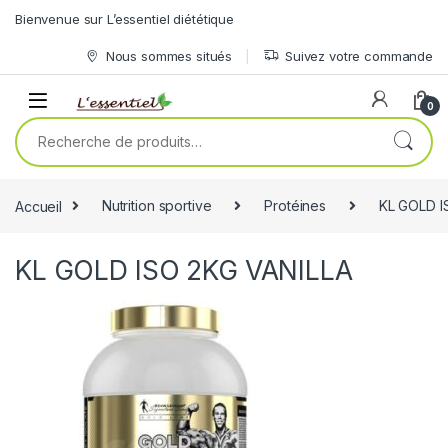
Skip to navigation
Skip to content
Bienvenue sur L’essentiel diététique
Nous sommes situés
Suivez votre commande
0
Recherche pour :
Accueil
Nutrition sportive
Protéines
KL GOLD I
KL GOLD ISO 2KG VANILLA