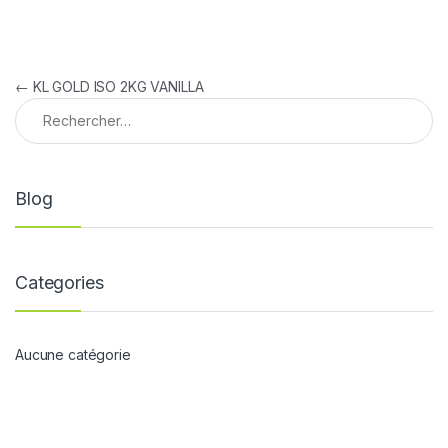
Navigation de l’article
←
KL GOLD ISO 2KG VANILLA
Rechercher :
Blog
Categories
Aucune catégorie