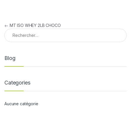
Navigation de l’article
←
MT ISO WHEY 2LB CHOCO
Rechercher :
Blog
Categories
Aucune catégorie