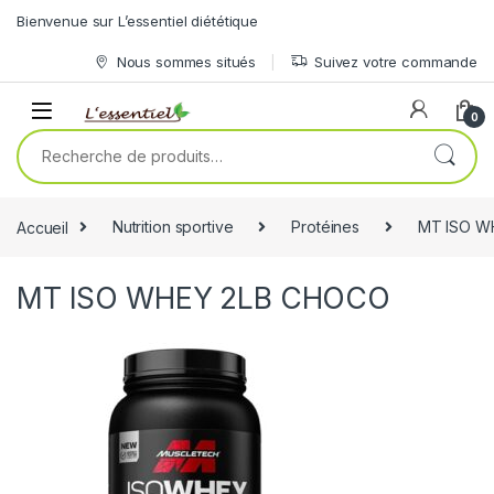
Skip to navigation
Skip to content
Bienvenue sur L’essentiel diététique
Nous sommes situés
Suivez votre commande
0
Recherche pour :
Accueil
Nutrition sportive
Protéines
MT ISO W
MT ISO WHEY 2LB CHOCO