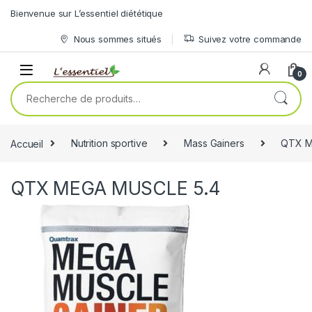
Skip to navigation
Skip to content
Bienvenue sur L’essentiel diététique
Nous sommes situés
Suivez votre commande
0
Recherche pour :
Accueil
Nutrition sportive
Mass Gainers
QTX M
QTX MEGA MUSCLE 5.4