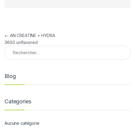
Navigation de l’article
←
AN CREATINE + HYDRA
360G unflavored
Rechercher :
Blog
Categories
Aucune catégorie