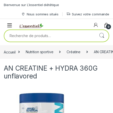
Skip to navigation
Skip to content
Bienvenue sur L’essentiel diététique
Nous sommes situés
Suivez votre commande
0
Recherche pour :
Accueil
Nutrition sportive
Créatine
AN CREATIN
AN CREATINE + HYDRA 360G
unflavored