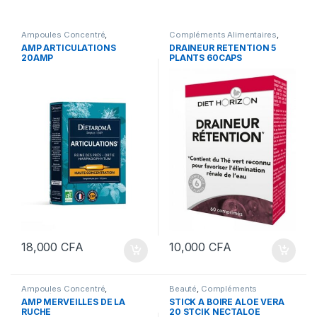
Ampoules Concentré
,
Compléments Alimentaires
,
Articulation
,
Compléments
Minceur Brûleur de graisse
AMP ARTICULATIONS
DRAINEUR RETENTION 5
Alimentaires
20AMP
PLANTS 60CAPS
18,000
CFA
10,000
CFA
Ampoules Concentré
,
Beauté
,
Compléments
Compléments Alimentaires
,
Alimentaires
AMP MERVEILLES DE LA
STICK A BOIRE ALOE VERA
Immunité & énergie
RUCHE
20 STCIK NECTALOE