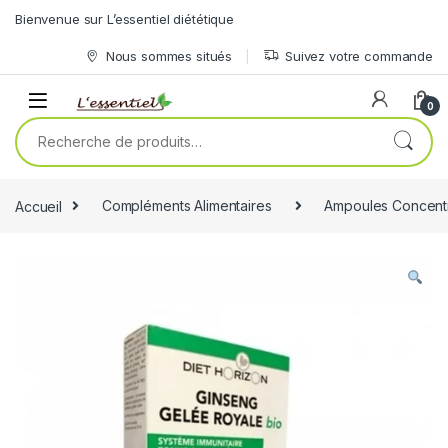
Skip to navigation
Skip to content
Bienvenue sur L’essentiel diététique
Nous sommes situés
Suivez votre commande
0
Recherche pour :
Accueil
Compléments Alimentaires
Ampoules Concent