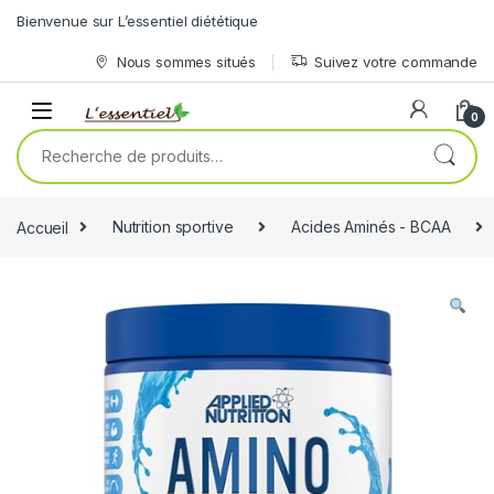
Skip to navigation
Skip to content
Bienvenue sur L’essentiel diététique
Nous sommes situés
Suivez votre commande
0
Recherche pour :
Accueil
Nutrition sportive
Acides Aminés - BCAA