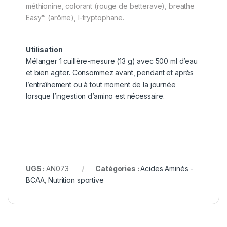
méthionine, colorant (rouge de betterave), breathe
Easy™ (arôme), l-tryptophane.
Utilisation
Mélanger 1 cuillère-mesure (13 g) avec 500 ml d’eau
et bien agiter. Consommez avant, pendant et après
l’entraînement ou à tout moment de la journée
lorsque l’ingestion d’amino est nécessaire.
UGS :
AN073
Catégories :
Acides Aminés -
BCAA
,
Nutrition sportive