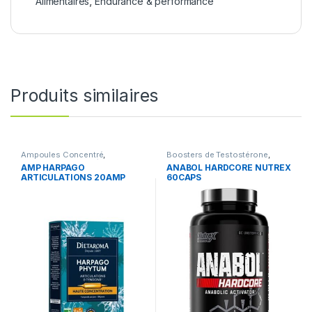
Alimentaires
,
Endurance & performance
Produits similaires
Ampoules Concentré
,
Boosters de Testostérone
,
Articulation
,
Compléments
Boosters de Testostérone
,
AMP HARPAGO
ANABOL HARDCORE NUTREX
Alimentaires
Compléments Alimentaires
,
ARTICULATIONS 20AMP
60CAPS
Nutrition sportive