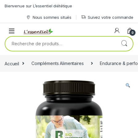
Skip to navigation
Skip to content
Bienvenue sur L’essentiel diététique
Nous sommes situés
Suivez votre commande
0
Recherche pour :
Accueil
Compléments Alimentaires
Endurance & perf