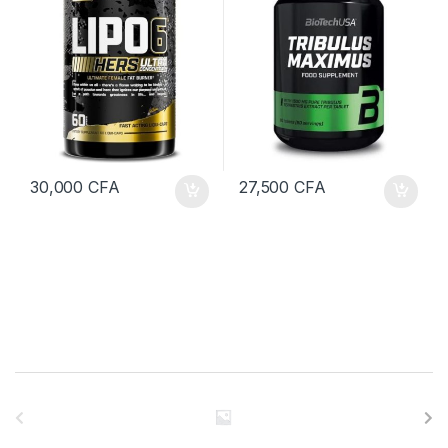
30,000
CFA
27,500
CFA
B
r