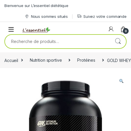
Skip to navigation
Skip to content
Bienvenue sur L’essentiel diététique
Nous sommes situés
Suivez votre commande
0
Recherche pour :
Accueil
Nutrition sportive
Protéines
GOLD WHEY 