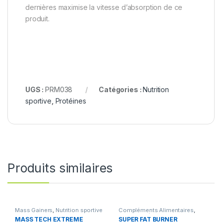
dernières maximise la vitesse d’absorption de ce
produit.
UGS :
PRM038
Catégories :
Nutrition
sportive
,
Protéines
Produits similaires
Mass Gainers
,
Nutrition sportive
Compléments Alimentaires
,
Minceur Brûleur de graisse
,
MASS TECH EXTREME
SUPER FAT BURNER
Minceur Brûleur de graisse
,