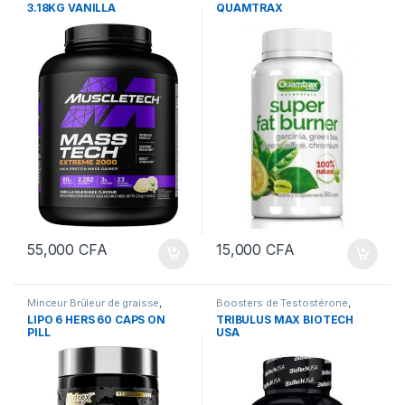
3.18KG VANILLA
QUAMTRAX
Nutrition sportive
55,000
CFA
15,000
CFA
Minceur Brûleur de graisse
,
Boosters de Testostérone
,
Nutrition sportive
Boosters de Testostérone
,
LIPO 6 HERS 60 CAPS ON
TRIBULUS MAX BIOTECH
Compléments Alimentaires
,
PILL
USA
Nutrition sportive