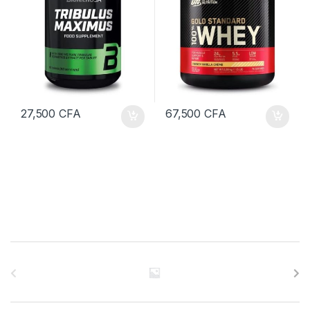
27,500
CFA
67,500
CFA
B
r