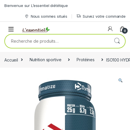
Skip to navigation
Skip to content
Bienvenue sur L’essentiel diététique
Nous sommes situés
Suivez votre commande
0
Recherche pour :
Accueil
Nutrition sportive
Protéines
ISO100 HYD