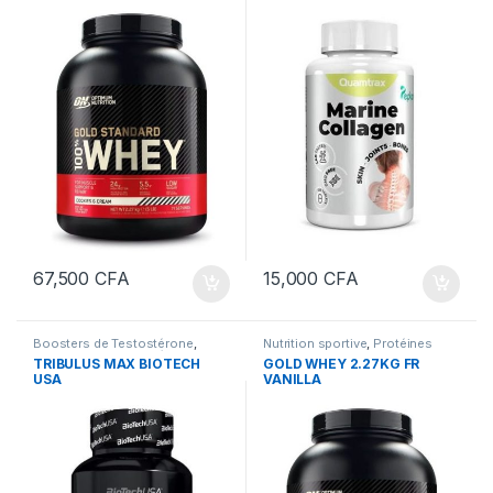
67,500
CFA
15,000
CFA
Boosters de Testostérone
,
Nutrition sportive
,
Protéines
Boosters de Testostérone
,
TRIBULUS MAX BIOTECH
GOLD WHEY 2.27KG FR
Compléments Alimentaires
,
USA
VANILLA
Nutrition sportive