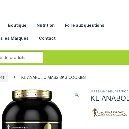
Boutique
Nutrition
Foire aux questions
s les Marques
Contact
r:
ers
KL ANABOLIC MASS 3KG COOKIES
Mass Gainers
,
Nutrition
KL ANABOL