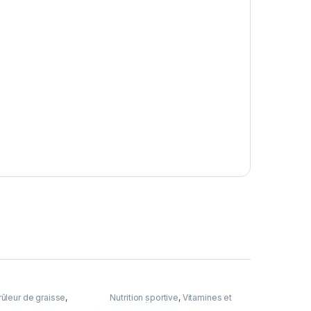
ûleur de graisse
,
Nutrition sportive
,
Vitamines et
sportive
sels minéraux