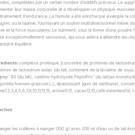
cides, complétées par un certain nombre d’additifs précieux. Le supp
menter leur masse corporelle et à développer un physique musculaire, 
ntraînement d’endurance. La formule a été enrichie par exemple la cré
ugrec ou la taurine, fournissant un soutien multidimensionnel même dan
se et la force musculaires. Le nutriment, sous la forme d’une poudre 
ke exceptionnellement savoureux, qui vous aidera à atteindre les obje
entaire équilibré.
rédients:
complexe protéique [concentré de protéines de lactosérum 
téines de lactosérum Isolac (du lait, contenant de la lécialine de soja
ipep’ 80 (du lait), caséine hydrolysée PeptoPro’ (du lait)aa monohydra
igonella foenum-graecum L.), épaississant (gum de xanthane), concen
e1,2,3,4,5,6,7,8,10,11,13,15, arôme9,12, cacao12,13,café instantané14, c
ection
anger les cuillères à manger (100 g) avec 200 ml d’eau ou de lait écré