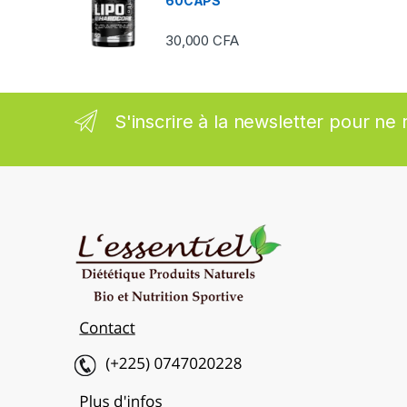
60CAPS
s
30,000
CFA
e
l
S'inscrire à la newsletter pour ne 