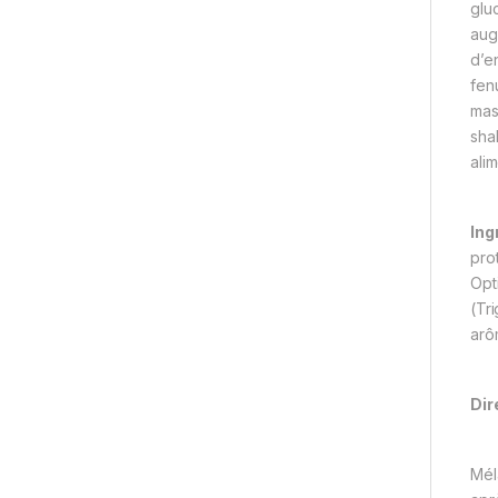
glu
aug
d’e
fen
mas
sha
alim
Ing
pro
Opt
(Tr
arôm
Dir
Mél