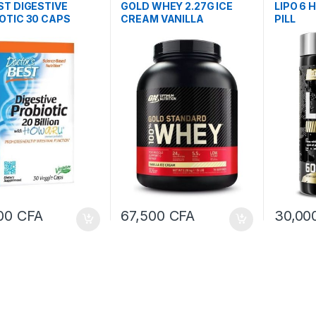
néraux
,
Vitamines et sels
ST DIGESTIVE
GOLD WHEY 2.27G ICE
LIPO 6 
ux
OTIC 30 CAPS
CREAM VANILLA
PILL
000
CFA
67,500
CFA
30,00