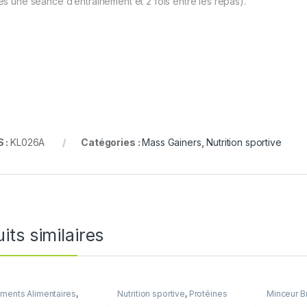
ès une séance d’entraînement et 2 fois entre les repas).
 :
KL026A
Catégories :
Mass Gainers
,
Nutrition sportive
its similaires
ents Alimentaires
,
Nutrition sportive
,
Protéines
Minceur Br
n sportive
,
Vitamines et
Nutrition 