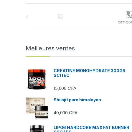
B
r
a
n
Meilleures ventes
d
s
CREATINE MONOHYDRATE 300GR
SCITEC
C
15,000
CFA
a
Shilajit pure himalayan
r
40,000
CFA
o
u
LIPO6 HARDCORE MAX FAT BURNER