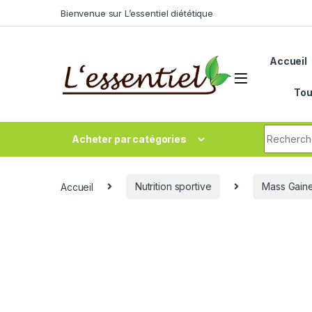
Skip to navigation
Skip to content
Bienvenue sur L’essentiel diététique
Accueil
Tou
Search fo
Acheter par catégories
Accueil
Nutrition sportive
Mass Gain