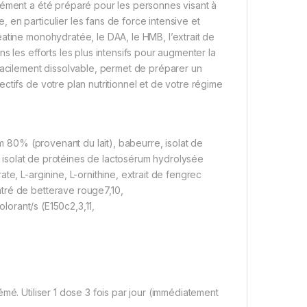
lément a été préparé pour les personnes visant à
en particulier les fans de force intensive et
atine monohydratée, le DAA, le HMB, l’extrait de
s les efforts les plus intensifs pour augmenter la
facilement dissolvable, permet de préparer un
ctifs de votre plan nutritionnel et de votre régime
80% (provenant du lait), babeurre, isolat de
), isolat de protéines de lactosérum hydrolysée
te, L-arginine, L-ornithine, extrait de fengrec
tré de betterave rouge7,10,
olorant/s (E150c2,3,11,
mé. Utiliser 1 dose 3 fois par jour (immédiatement