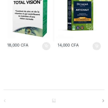
18,000
CFA
14,000
CFA
B
r