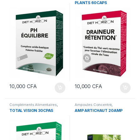
PLANTS 60CAPS
10,000
CFA
10,000
CFA
Compléments Alimentaires
,
Ampoules Concentré
,
Santé
Compléments Alimentaires
,
TOTAL VISION 30CPAS
AMP ARTICHAUT 20AMP
Foie et Détox