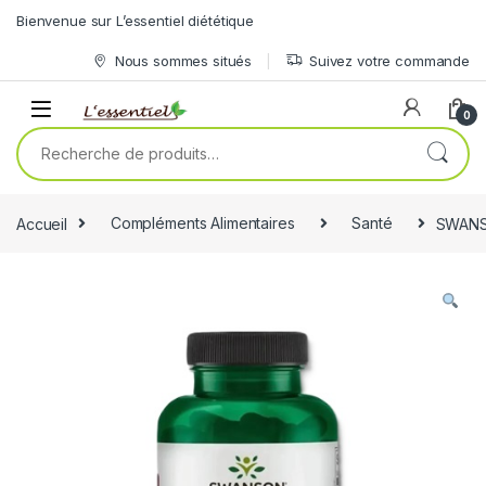
Skip to navigation
Skip to content
Bienvenue sur L’essentiel diététique
Nous sommes situés
Suivez votre commande
0
Recherche pour :
Accueil
Compléments Alimentaires
Santé
SWANS