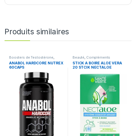
Produits similaires
Boosters de Testostérone
,
Beauté
,
Compléments
Boosters de Testostérone
,
Alimentaires
ANABOL HARDCORE NUTREX
STICK A BOIRE ALOE VERA
Compléments Alimentaires
,
60CAPS
20 STCIK NECTALOE
Nutrition sportive