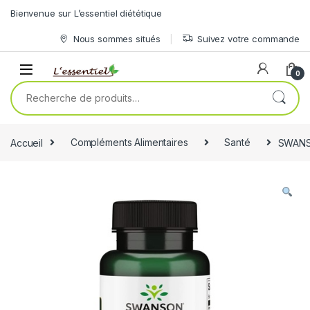
Skip to navigation
Skip to content
Bienvenue sur L’essentiel diététique
Nous sommes situés
Suivez votre commande
0
Recherche pour :
Accueil
Compléments Alimentaires
Santé
SWANS