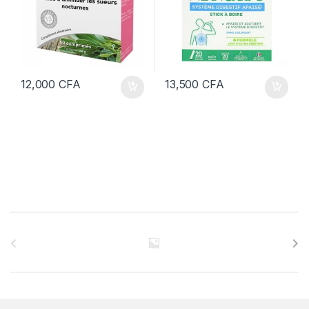
12,000
CFA
13,500
CFA
B
r
a
n