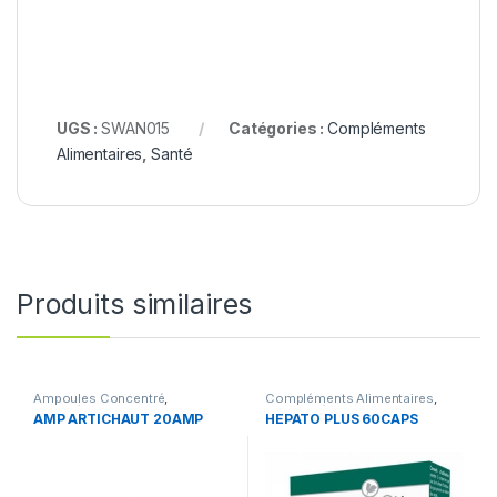
UGS :
SWAN015
Catégories :
Compléments
Alimentaires
,
Santé
Produits similaires
Ampoules Concentré
,
Compléments Alimentaires
,
Compléments Alimentaires
,
Foie et Détox
AMP ARTICHAUT 20AMP
HEPATO PLUS 60CAPS
Foie et Détox