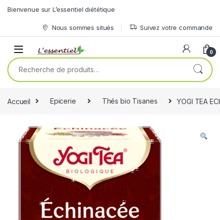
Skip to navigation
Skip to content
Bienvenue sur L’essentiel diététique
Nous sommes situés
Suivez votre commande
0
Recherche pour :
Accueil
Epicerie
Thés bio Tisanes
YOGI TEA EC