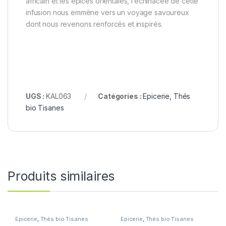
africain et les épices orientales, l’échinacée de cette
infusion nous emmène vers un voyage savoureux
dont nous revenons renforcés et inspirés.
UGS :
KAL063
Catégories :
Epicerie
,
Thés
bio Tisanes
Produits similaires
Epicerie
,
Thés bio Tisanes
Epicerie
,
Thés bio Tisanes