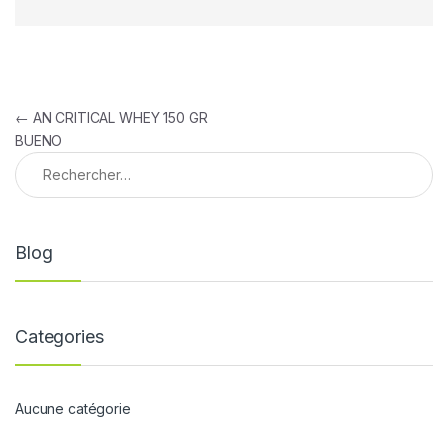
Navigation de l’article
←
AN CRITICAL WHEY 150 GR
BUENO
Rechercher :
Blog
Categories
Aucune catégorie