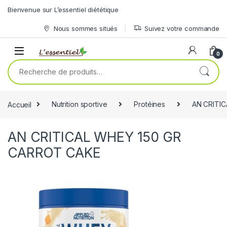
Skip to navigation
Skip to content
Bienvenue sur L’essentiel diététique
Nous sommes situés
Suivez votre commande
0
Recherche pour :
Accueil
Nutrition sportive
Protéines
AN CRITI
AN CRITICAL WHEY 150 GR
CARROT CAKE