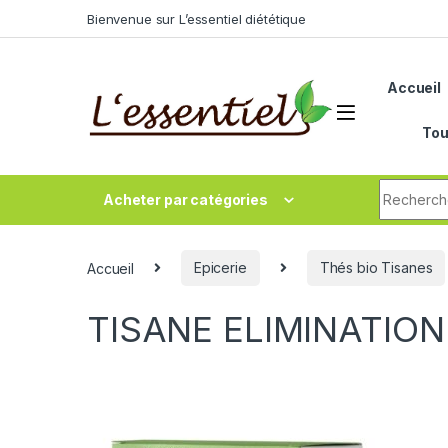
Skip to navigation
Skip to content
Bienvenue sur L’essentiel diététique
Accueil
Tou
Search fo
Acheter par catégories
Accueil
Epicerie
Thés bio Tisanes
TISANE ELIMINATION