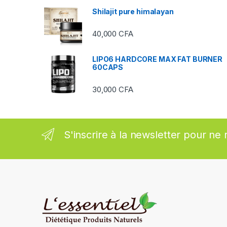
Shilajit pure himalayan
r
40,000
CFA
o
u
LIPO6 HARDCORE MAX FAT BURNER
60CAPS
s
30,000
CFA
e
l
S'inscrire à la newsletter pour ne 