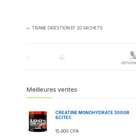
Navigation de l’article
←
TISANE DIGESTION EF 20 SACHETS
B
r
a
n
Meilleures ventes
d
s
CREATINE MONOHYDRATE 300GR
SCITEC
C
15,000
CFA
a