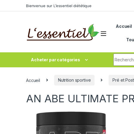
Skip to navigation
Skip to content
Bienvenue sur L’essentiel diététique
Accueil
Tou
Search fo
Acheter par catégories
Accueil
Nutrition sportive
Pré et Pos
AN ABE ULTIMATE P