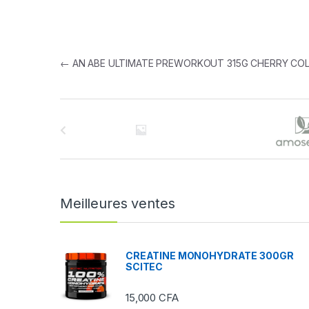
Navigation de l’article
←
AN ABE ULTIMATE PREWORKOUT 315G CHERRY CO
B
r
a
n
Meilleures ventes
d
s
CREATINE MONOHYDRATE 300GR
SCITEC
C
15,000
CFA
a