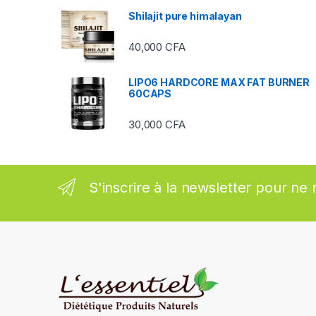
Shilajit pure himalayan
r
40,000
CFA
o
u
LIPO6 HARDCORE MAX FAT BURNER
60CAPS
s
30,000
CFA
e
l
S'inscrire à la newsletter pour ne 