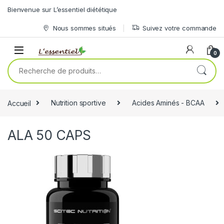
Skip to navigation
Skip to content
Bienvenue sur L’essentiel diététique
Nous sommes situés
Suivez votre commande
0
Recherche pour :
Accueil
Nutrition sportive
Acides Aminés - BCAA
ALA 50 CAPS