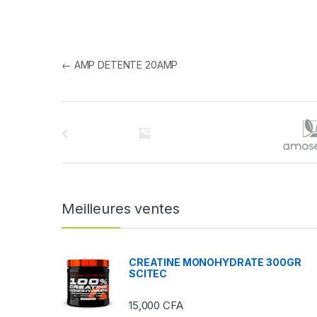
Navigation de l’article
←
AMP DETENTE 20AMP
B
r
a
n
Meilleures ventes
d
s
CREATINE MONOHYDRATE 300GR
SCITEC
C
15,000
CFA
a