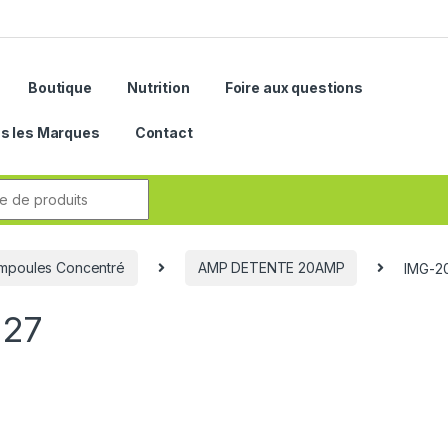
Boutique
Nutrition
Foire aux questions
s les Marques
Contact
r:
mpoules Concentré
AMP DETENTE 20AMP
IMG-2
027