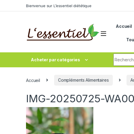
Skip to navigation
Skip to content
Bienvenue sur L’essentiel diététique
Accueil
Tou
Search fo
Acheter par catégories
Accueil
Compléments Alimentaires
A
IMG-20250725-WA0