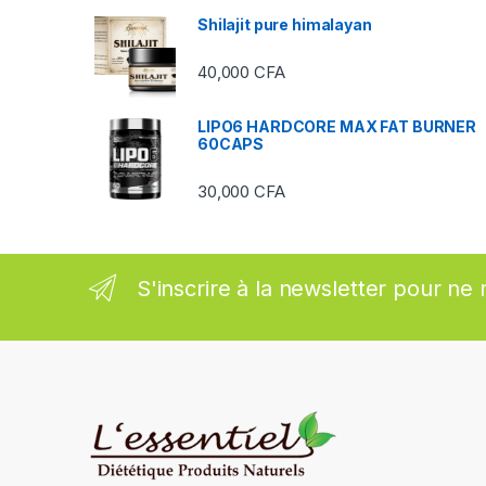
Shilajit pure himalayan
r
40,000
CFA
o
u
LIPO6 HARDCORE MAX FAT BURNER
60CAPS
s
30,000
CFA
e
l
S'inscrire à la newsletter pour ne 