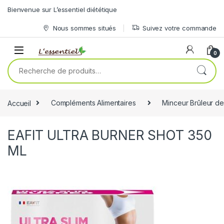
Skip to navigation
Skip to content
Bienvenue sur L’essentiel diététique
Nous sommes situés
Suivez votre commande
0
Recherche pour :
Accueil
Compléments Alimentaires
Minceur Brûleur de
EAFIT ULTRA BURNER SHOT 350
ML