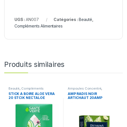
UGS :
AN007
Catégories :
Beauté
,
Compléments Alimentaires
Produits similaires
Beauté
,
Compléments
Ampoules Concentré
,
Alimentaires
Articulation
,
Compléments
STICK A BOIRE ALOE VERA
AMP RADIS NOIR
Alimentaires
20 STCIK NECTALOE
ARTICHAUT 20AMP