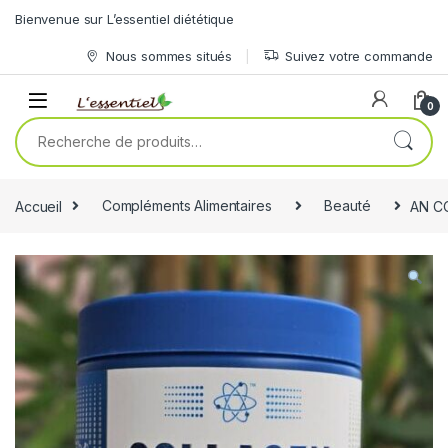
Skip to navigation
Skip to content
Bienvenue sur L’essentiel diététique
Nous sommes situés
Suivez votre commande
0
Recherche pour :
Accueil
Compléments Alimentaires
Beauté
AN C