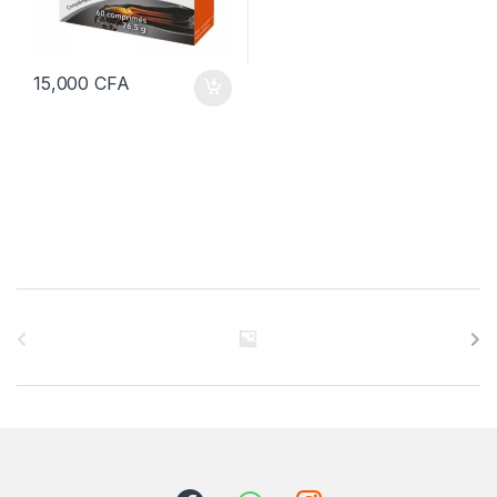
15,000
CFA
B
r
a
n
d