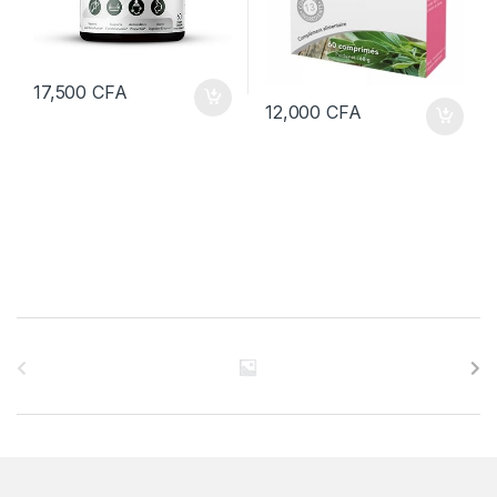
17,500
CFA
12,000
CFA
B
r
a
n