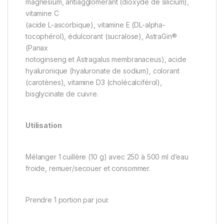
magnésium, antiagglomérant (dioxyde de silicium),
vitamine C
(acide L-ascorbique), vitamine E (DL-alpha-
tocophérol), édulcorant (sucralose), AstraGin®
(Panax
notoginseng et Astragalus membranaceus), acide
hyaluronique (hyaluronate de sodium), colorant
(carotènes), vitamine D3 (cholécalciférol),
bisglycinate de cuivre.
Utilisation
Mélanger 1 cuillère (10 g) avec 250 à 500 ml d’eau
froide, remuer/secouer et consommer.
Prendre 1 portion par jour.