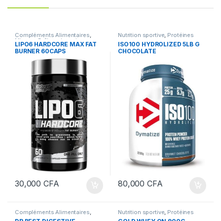
Compléments Alimentaires
,
Nutrition sportive
,
Protéines
Minceur Brûleur de graisse
,
LIPO6 HARDCORE MAX FAT
ISO100 HYDROLIZED 5LB G
Minceur Brûleur de graisse
,
BURNER 60CAPS
CHOCOLATE
Nutrition sportive
30,000
CFA
80,000
CFA
Compléments Alimentaires
,
Nutrition sportive
,
Protéines
Nutrition sportive
,
Vitamines et