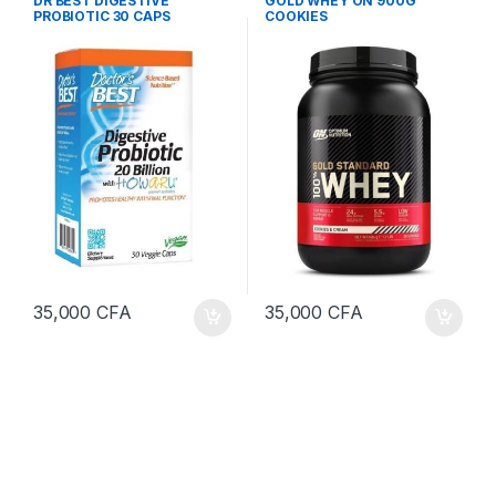
DR BEST DIGESTIVE
GOLD WHEY ON 900G
sels minéraux
,
Vitamines et sels
PROBIOTIC 30 CAPS
COOKIES
minéraux
35,000
CFA
35,000
CFA