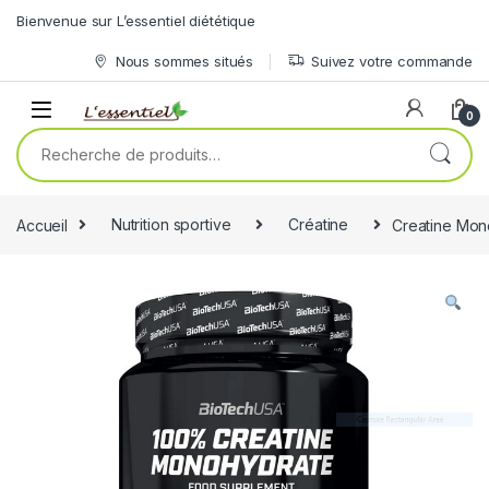
Skip to navigation
Skip to content
Bienvenue sur L’essentiel diététique
Nous sommes situés
Suivez votre commande
0
Recherche pour :
Accueil
Nutrition sportive
Créatine
Creatine Mon